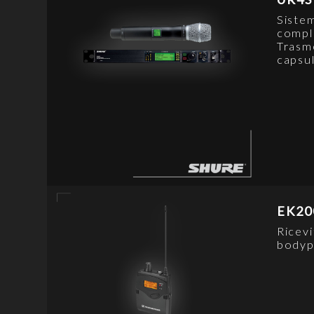
Siste
compl
Trasm
capsu
EK20
Ricevi
bodyp