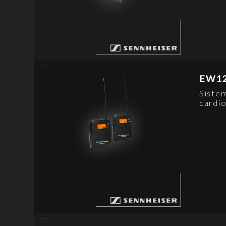
EW1
Siste
cardi