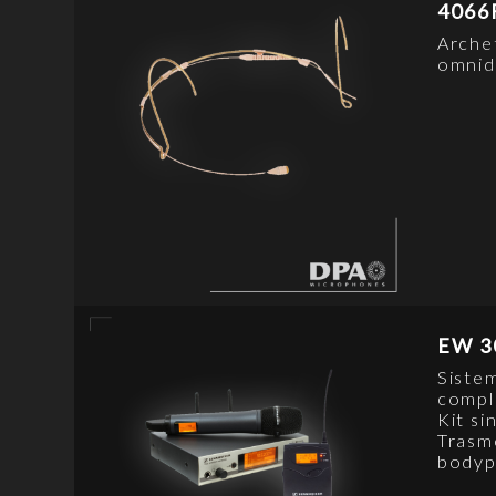
4066
Arche
omnid
EW 3
Siste
compl
Kit si
Trasm
bodyp