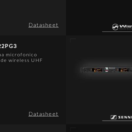
Datasheet
22PG3
ma microfonico
ode wireless UHF
Datasheet