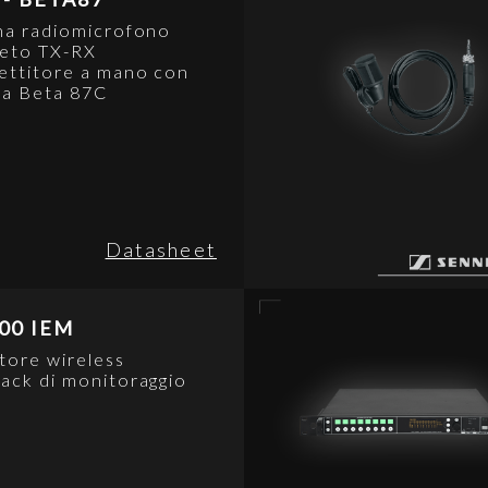
ma radiomicrofono
eto TX-RX
ettitore a mano con
la Beta 87C
Datasheet
00 IEM
tore wireless
ack di monitoraggio