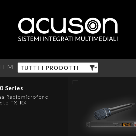
 IEM
0 Series
ma Radiomicrofono
eto TX-RX