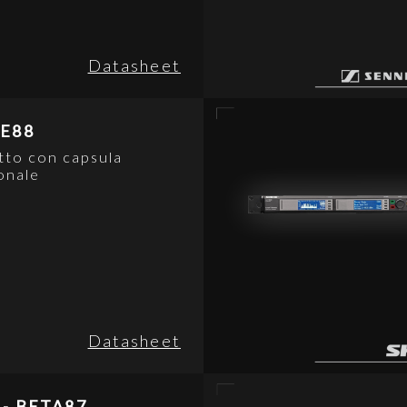
Datasheet
E88
tto con capsula
onale
Datasheet
 - BETA87