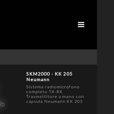
COSA FACCIAMO
CHI SIAMO
CONTATTI
PROGETTI
RENTAL
HOME
X
SKM2000 - KK 205
Neumann
Sistema radiomicrofono
completo TX-RX
Trasmettitore a mano con
capsula Neumann KK 205