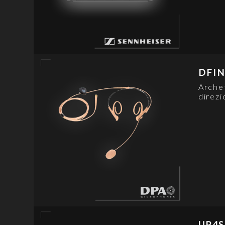
DFIN
Arche
direzi
UR4S