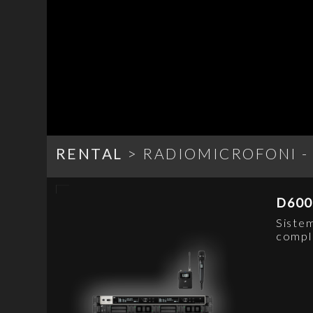
RENTAL
>
RADIOMICROFONI -
D600
Siste
compl