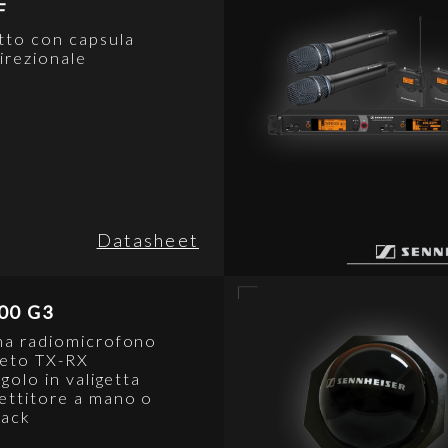
F
tto con capsula
irezionale
Datasheet
00 G3
ma radiomicrofono
eto TX-RX
ngolo in valigetta
ettitore a mano o
ack