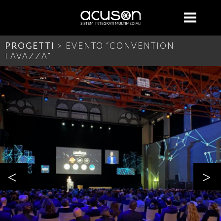
COSA FACCIAMO
CHI SIAMO
PROGETTI
CONTATTI
RENTAL
HOME
X
PROGETTI
> EVENTO “CONVENTION
LAVAZZA”
<
>