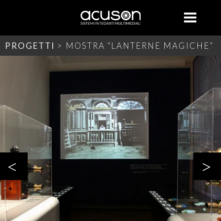
COSA FACCIAMO
CHI SIAMO
PROGETTI
CONTATTI
RENTAL
HOME
X
PROGETTI
> MOSTRA “LANTERNE MAGICHE”
<
>