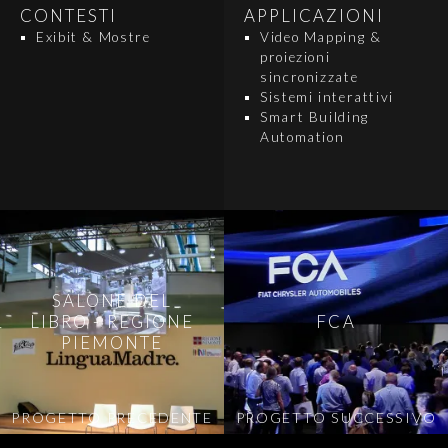
CONTESTI
APPLICAZIONI
Exibit & Mostre
Video Mapping &
proiezioni
sincronizzate
Sistemi interattivi
Smart Building
Automation
SALONE DEL
LIBRO - REGIONE
FCA
PIEMONTE
PROGETTO PRECEDENTE
PROGETTO SUCCESSIVO