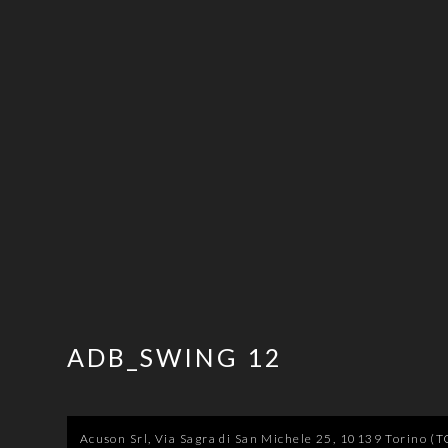
ADB_SWING 12
Acuson Srl, Via Sagra di San Michele 25, 10139 Torino (TO)