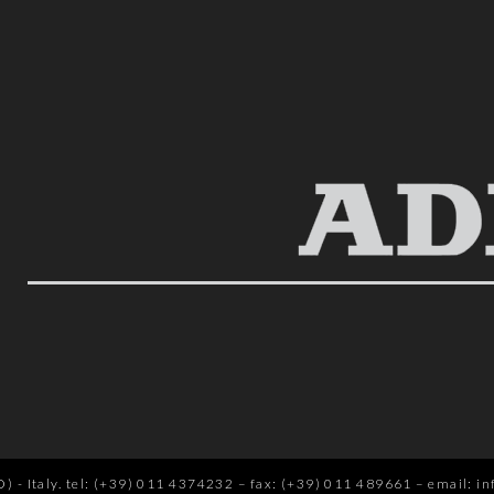
 - Italy.
tel: (+39) 011 4374232
–
fax: (+39) 011 489661
–
email: in