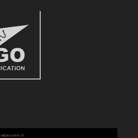
fo@acuson.it