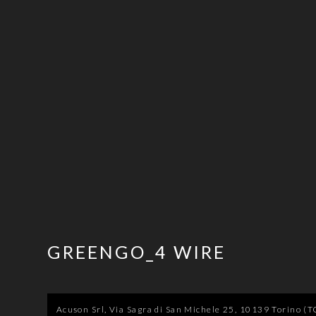
GREENGO_4 WIRE
Acuson Srl, Via Sagra di San Michele 25, 10139 Torino (TO)