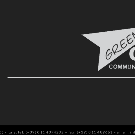
 - Italy.
tel: (+39) 011 4374232
–
fax: (+39) 011 489661
–
email: in