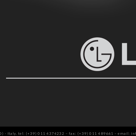
 - Italy.
tel: (+39) 011 4374232
–
fax: (+39) 011 489661
–
email: in