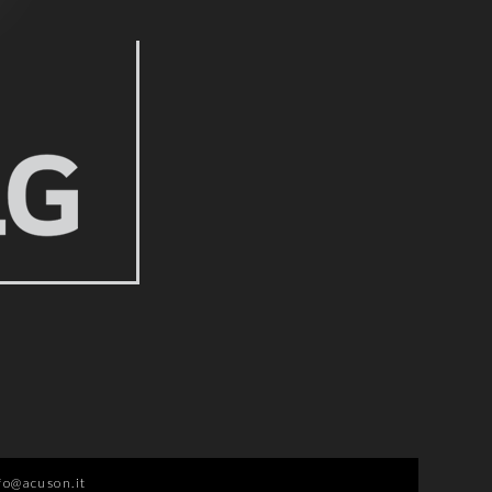
fo@acuson.it