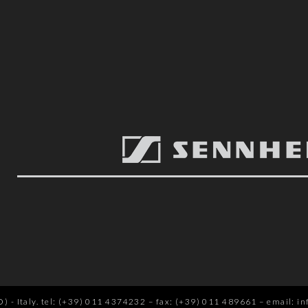
 - Italy.
tel: (+39) 011 4374232
–
fax: (+39) 011 489661
–
email: in