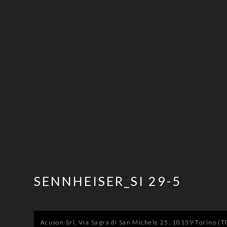
SENNHEISER_SI 29-5
Acuson Srl, Via Sagra di San Michele 25, 10139 Torino (TO)