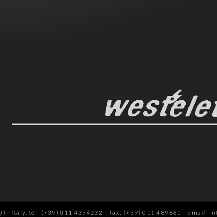
3
 - Italy.
tel: (+39) 011 4374232
–
fax: (+39) 011 489661
–
email: in