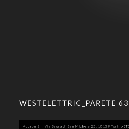
WESTELETTRIC_PARETE 6
Acuson Srl, Via Sagra di San Michele 25, 10139 Torino (TO)